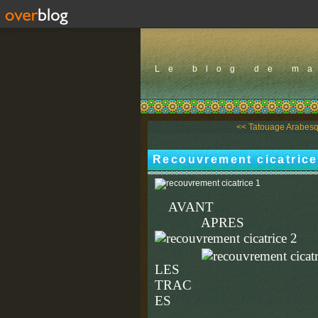
Le blog de m
<< Tatouage Arabesqu
Recouvrement cicatrice
AVA
APRES
LES
TRAC
ES