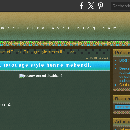
amzelleiza.over-blog.com
es et Fleurs...
Tatouage style mehendi ou... >>
Présen
1 juin 2011
Blog
:
, tatouage style henné mehendi.
Descr
réalis
ou éph
mehend
NT
Contac
Reche
Articl
Tatou