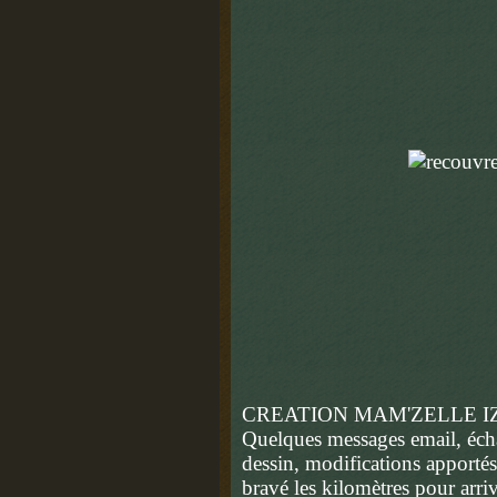
CREATION MAM'ZELLE I
Quelques messages email, écha
dessin, modifications apportés,
bravé les kilomètres pour arri