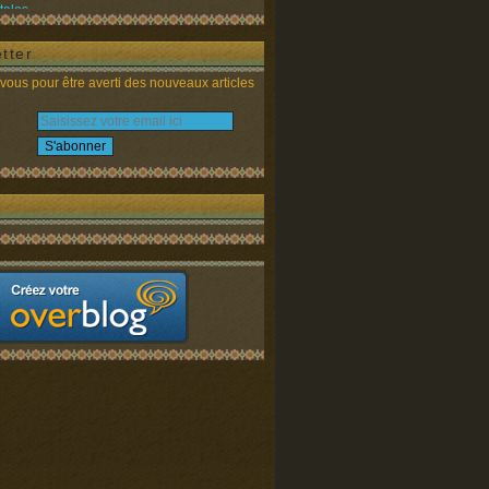
tales
tter
ous pour être averti des nouveaux articles