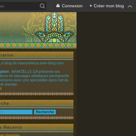
Connexion
+
Créer mon blog
tation
 Le blog de mamzelleiza.over-blog.com
iption
: MAM'ZELLE IZA présente ses
ations de tatouages artistiques permanents
émères avec une spécialitée dans l'art du
i oriental.
t
rche
es Récents
age mandala