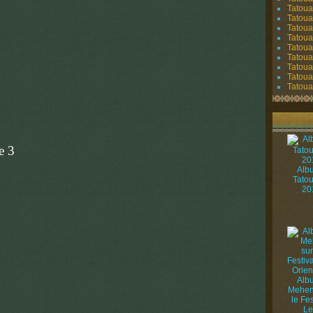
Tatoua
Tatoua
Tatoua
Tatoua
Tatoua
Tatouag
Tatoua
Tatoua
Tatouag
Alb
Tato
20
Alb
Mehen
le Fes
Le