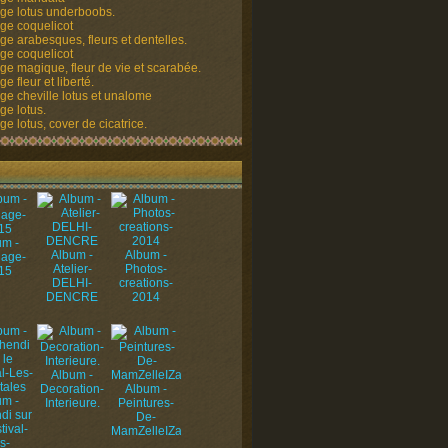
ge lotus underboobs.
ge coquelicot
ge arabesques, fleurs et dentelles.
ge coquelicot
ge magique, fleur de vie et scarabée.
e fleur et liberté.
ge cheville lotus et unalome
ge lotus.
e lotus, cover de cicatrice.
um -
Album -
Album -
uage-
Atelier-
Photos-
15
DELHI-
creations-
DENCRE
2014
Album -
Decoration-
Album -
um -
Interieure.
Peintures-
di sur
De-
tival-
MamZelleIZa
s-