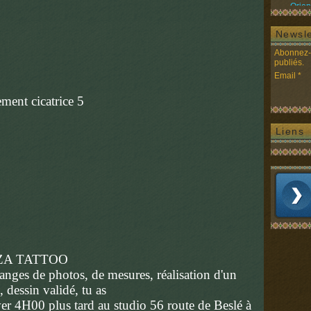
Orien
Newsle
Abonnez-v
publiés.
Email
Liens
ZA TATTOO
nges de photos, de mesures, réalisation d'un
 dessin validé, tu as
ver 4H00 plus tard au studio 56 route de Beslé à