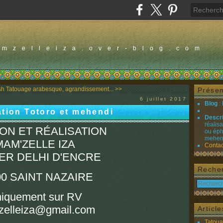
amzelleiza.over-blog.com
sh
Tatouage arabesque, agrandissement... >>
Présen
6 juillet 2017
Blog
:
ation Totoro et mehendi
Descr
réalis
ON ET RÉALISATION
ou éph
mehend
MAM'ZELLE IZA
Contac
IER DELHI D'ENCRE
Reche
00 SAINT NAZAIRE
iquement sur RV
elleiza@gmail.com
Articl
Tatou