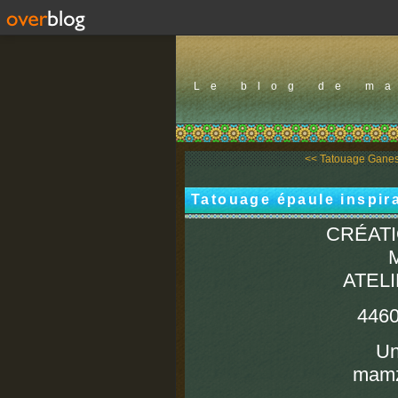
Le blog de m
<< Tatouage Gane
Tatouage épaule inspir
CRÉATI
ATEL
446
Un
mamz