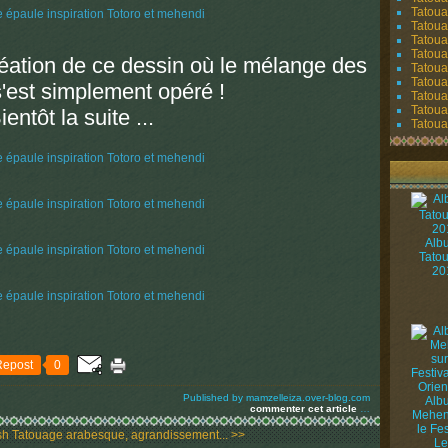
Tatoua
Tatoua
Tatoua
Tatoua
réation de ce dessin où le mélange des
Tatoua
Tatouag
s'est simplement opéré !
Tatoua
Tatoua
ientôt la suite ...
Tatouag
Alb
Tato
20
Repost
0
Published by mamzelleiza.over-blog.com
Alb
commenter cet article
…
Mehen
le Fes
sh
Tatouage arabesque, agrandissement... >>
Le