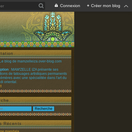
Connexion
+
Créer mon blog
tation
 Le blog de mamzelleiza.over-blog.com
iption
: MAM'ZELLE IZA présente ses
ations de tatouages artistiques permanents
émères avec une spécialitée dans l'art du
i oriental.
t
rche
es Récents
age mandala