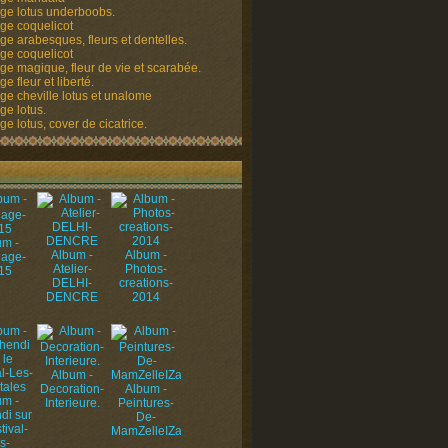
ge lotus underboobs.
ge coquelicot
ge arabesques, fleurs et dentelles.
ge coquelicot
ge magique, fleur de vie et scarabée.
e fleur et liberté.
ge cheville lotus et unalome
ge lotus.
e lotus, cover de cicatrice.
um -
Album -
Album -
uage-
Atelier-
Photos-
15
DELHI-
creations-
DENCRE
2014
Album -
Decoration-
Album -
um -
Interieure.
Peintures-
di sur
De-
tival-
MamZelleIZa
s-