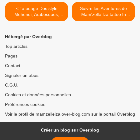
< Tatouage Dos style
Suivre les Aventures de
Mehendi, Arabesques,
Mam'zelle Iza tattoo In
Papillons et Fées.
India... >
Hébergé par Overblog
Top articles
Pages
Contact
Signaler un abus
C.G.U.
Cookies et données personnelles
Préférences cookies
Voir le profil de mamzelleiza.over-blog.com sur le portail Overblog
Créer un blog sur Overblog