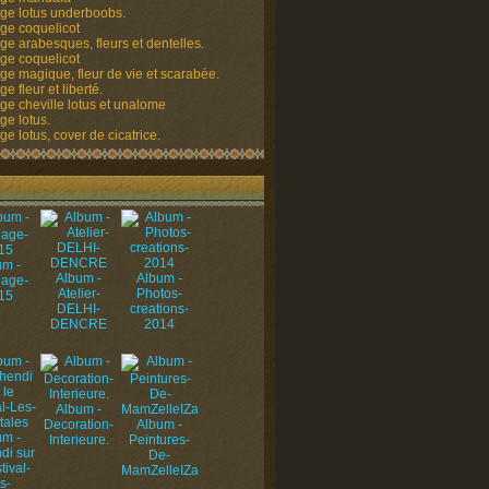
ge lotus underboobs.
ge coquelicot
ge arabesques, fleurs et dentelles.
ge coquelicot
ge magique, fleur de vie et scarabée.
e fleur et liberté.
ge cheville lotus et unalome
ge lotus.
e lotus, cover de cicatrice.
um -
Album -
Album -
uage-
Atelier-
Photos-
15
DELHI-
creations-
DENCRE
2014
Album -
Decoration-
Album -
um -
Interieure.
Peintures-
di sur
De-
tival-
MamZelleIZa
s-