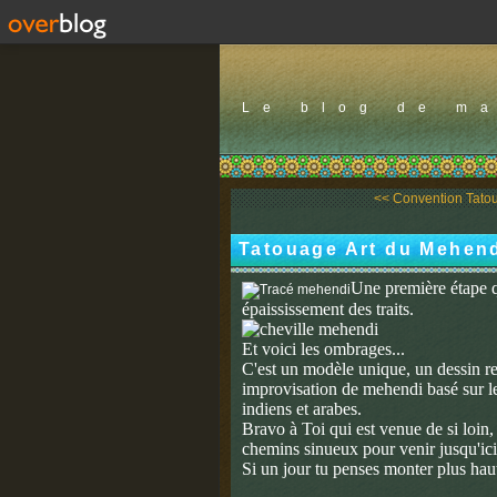
Le blog de m
<< Convention Tatou
Tatouage Art du Mehend
Une première étape qu
épaississement des traits.
Et voici les ombrages...
C'est un modèle unique, un dessin r
improvisation de mehendi basé sur le
indiens et arabes.
Bravo à Toi qui est venue de si loin, 
chemins sinueux pour venir jusqu'ici 
Si un jour tu penses monter plus haut,