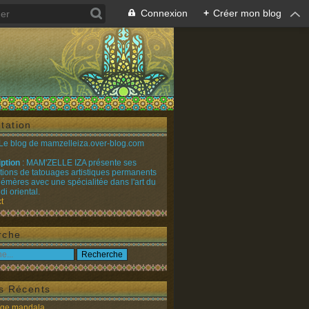
Connexion
+
Créer mon blog
tation
 Le blog de mamzelleiza.over-blog.com
iption
: MAM'ZELLE IZA présente ses
ations de tatouages artistiques permanents
émères avec une spécialitée dans l'art du
i oriental.
t
rche
es Récents
age mandala