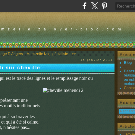
amzelleiza.over-blog.com
age D'Angers...
Mam'zelle Iza, spécialiste... >>
Présen
15 janvier 2011
Blog
:
i sur cheville
Descr
réalis
i est le tracé des lignes et le remplissage noir ou
ou éph
mehend
Contac
eprésentant une
Reche
s motifs traditionnels
qui à su braver les
et qui à été si calme.
Articl
 n'hésites pas....
Tatou