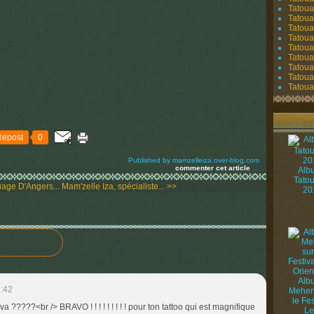
Tatoua
Tatoua
Tatoua
Tatoua
Tatoua
Tatouag
Tatoua
Tatoua
Tatouag
Repost
0
Published by mamzelleiza.over-blog.com
commenter cet article
…
Alb
Tato
age D'Angers...
Mam'zelle Iza, spécialiste... >>
20
Alb
3:42
Mehen
le Fes
 ?????<br /> BRAVO ! ! ! ! ! ! ! ! ! pour ton tattoo qui est magnifique
Le