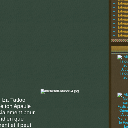
Tatoua
Tatoua
Tatoua
Tatoua
Tatoua
Tatouag
Tatoua
Tatoua
Tatouag
Alb
Tato
20
 Iza Tattoo
ré ton épaule
cialement pour
Alb
indien que
Mehen
le Fes
ent et il peut
Le