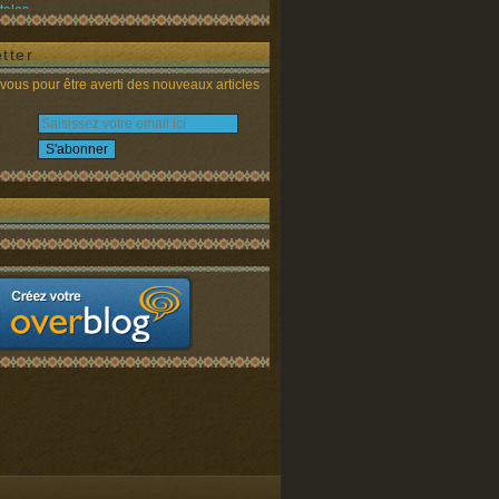
tales
tter
ous pour être averti des nouveaux articles