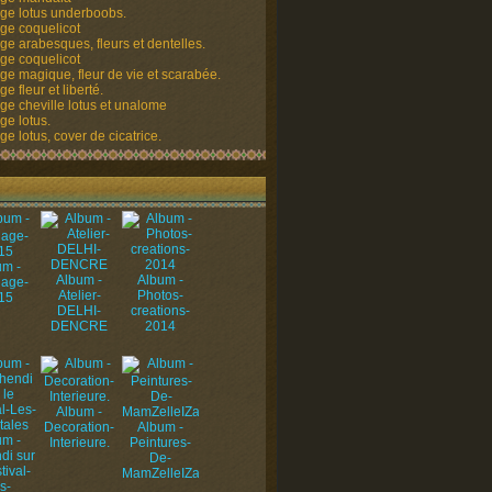
ge lotus underboobs.
ge coquelicot
ge arabesques, fleurs et dentelles.
ge coquelicot
ge magique, fleur de vie et scarabée.
e fleur et liberté.
ge cheville lotus et unalome
ge lotus.
e lotus, cover de cicatrice.
um -
Album -
Album -
uage-
Atelier-
Photos-
15
DELHI-
creations-
DENCRE
2014
Album -
Decoration-
Album -
um -
Interieure.
Peintures-
di sur
De-
tival-
MamZelleIZa
s-