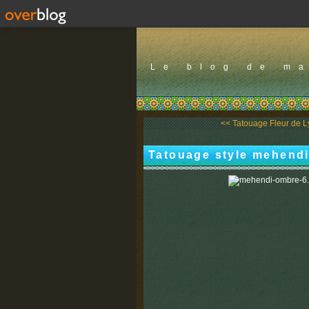
Le blog de m
<< Tatouage Fleur de Ly
Tatouage style mehendi