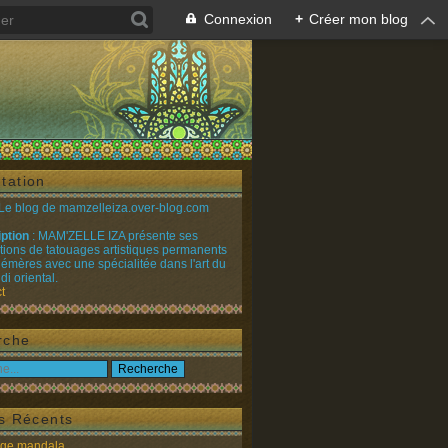
Connexion
+
Créer mon blog
tation
 Le blog de mamzelleiza.over-blog.com
iption
: MAM'ZELLE IZA présente ses
ations de tatouages artistiques permanents
émères avec une spécialitée dans l'art du
i oriental.
t
rche
es Récents
age mandala