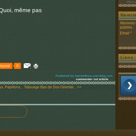
Orien
 Quoi, même pas
Newsle
Abonnez-v
publiés.
Email
Liens
Repost
0
Published by mamzelleiza.over-blog.com
commenter cet article
…
s, Papillons...
Tatouage Bas de Dos Oriental... >>