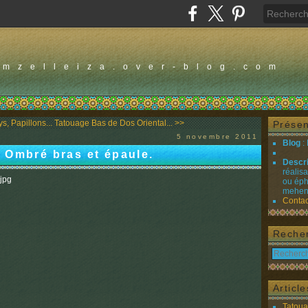
amzelleiza.over-blog.com
s, Papillons...
Tatouage Bas de Dos Oriental... >>
Présen
5 novembre 2011
Blog
:
 Ombré bras et épaule.
Descr
réalis
ou éph
mehend
Contac
Reche
Articl
Tatou