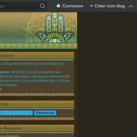
Connexion
+
Créer mon blog
tation
 Le blog de mamzelleiza.over-blog.com
iption
: MAM'ZELLE IZA présente ses
ations de tatouages artistiques permanents
émères avec une spécialitée dans l'art du
i oriental.
t
rche
es Récents
age mandala