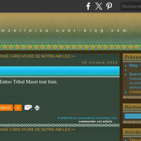
amzelleiza.over-blog.com
ENNÉ
CARICATURE DE NOTRE AMI LÉO >>
Présen
19 octobre 2010
Blog
:
Descr
réalis
Tattoo Tribal Maori tout frais.
ou éph
mehend
Contac
Reche
Repost
0
Published by mamzelleiza.over-blog.com
commenter cet article
…
ENNÉ
CARICATURE DE NOTRE AMI LÉO >>
Articl
Tatou