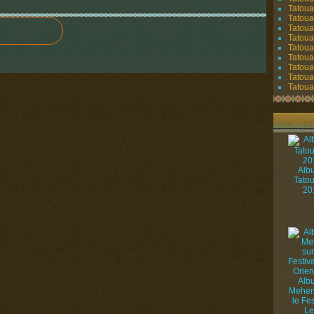
Tatoua
Tatoua
Tatoua
Tatoua
Tatoua
Tatouag
Tatoua
Tatoua
Tatouag
Alb
Tato
20
Alb
Mehen
le Fes
Le