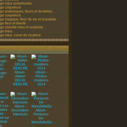
ge lotus underboobs.
ge coquelicot
ge arabesques, fleurs et dentelles.
ge coquelicot
ge magique, fleur de vie et scarabée.
e fleur et liberté.
ge cheville lotus et unalome
ge lotus.
e lotus, cover de cicatrice.
um -
Album -
Album -
uage-
Atelier-
Photos-
15
DELHI-
creations-
DENCRE
2014
Album -
Decoration-
Album -
um -
Interieure.
Peintures-
di sur
De-
tival-
MamZelleIZa
s-