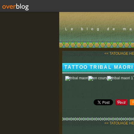
Le blog de m
<< TATOUAGE H
TATTOO TRIBAL MAORI
<< TATOUAGE H