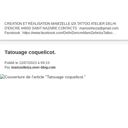
CREATION ET RÉALISATION MAM'ZELLE IZA TATTOO ATELIER DELHI
D'ENCRE 44600 SAINT NAZAIRE CONTACTS : mamzelleiza@gmail.com
Facebook : https://www.facebook.com/DelhiDencreMamZelleIzaTattoo
Instagram : @mamzelleiza_tattoo L'encrage de Barbara ❤️. Bien heureuse...
Tatouage coquelicot.
Publié le 12/07/2023 à 09:15
Par
mamzelleiza.over-blog.com