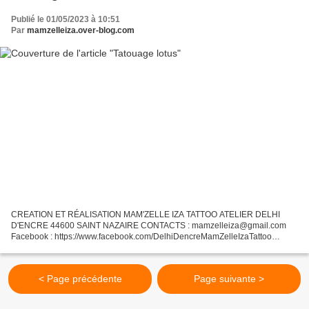
Publié le 01/05/2023 à 10:51
Par
mamzelleiza.over-blog.com
CREATION ET RÉALISATION MAM'ZELLE IZA TATTOO ATELIER DELHI
D'ENCRE 44600 SAINT NAZAIRE CONTACTS : mamzelleiza@gmail.com
Facebook : https://www.facebook.com/DelhiDencreMamZelleIzaTattoo
Instagram : @mamzelleiza_tattoo La pose du transfert.
< Page précédente
Page suivante >