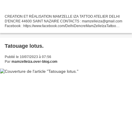
CREATION ET RÉALISATION MAM'ZELLE IZA TATTOO ATELIER DELHI
D'ENCRE 44600 SAINT NAZAIRE CONTACTS : mamzelleiza@gmail.com
Facebook : https://www.facebook.com/DelhiDencreMamZelleIzaTattoo
Instagram : @mamzelleiza_tattoo En cours de réalisation.
Tatouage lotus.
Publié le 10/07/2023 à 07:56
Par
mamzelleiza.over-blog.com