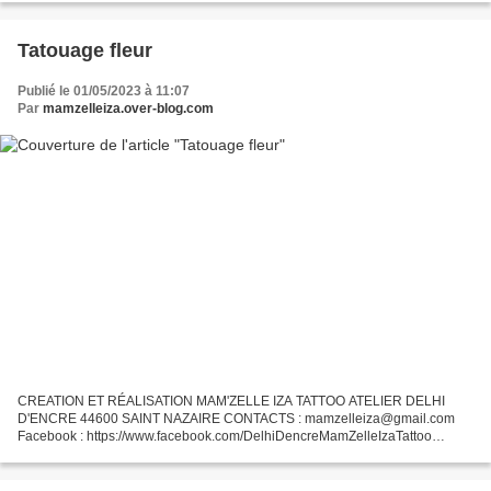
Tatouage fleur
Publié le 01/05/2023 à 11:07
Par
mamzelleiza.over-blog.com
CREATION ET RÉALISATION MAM'ZELLE IZA TATTOO ATELIER DELHI
D'ENCRE 44600 SAINT NAZAIRE CONTACTS : mamzelleiza@gmail.com
Facebook : https://www.facebook.com/DelhiDencreMamZelleIzaTattoo
Instagram : @mamzelleiza_tattoo Un tatouage c'est aussi une rencontre...