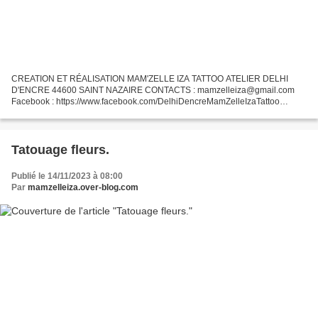
CREATION ET RÉALISATION MAM'ZELLE IZA TATTOO ATELIER DELHI
D'ENCRE 44600 SAINT NAZAIRE CONTACTS : mamzelleiza@gmail.com
Facebook : https://www.facebook.com/DelhiDencreMamZelleIzaTattoo
Instagram : @mamzelleiza_tattoo Le tatouage d'Amandine Création du...
Tatouage fleurs.
Publié le 14/11/2023 à 08:00
Par
mamzelleiza.over-blog.com