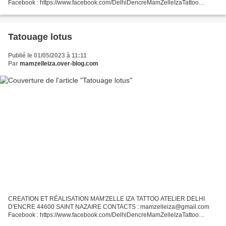
Facebook : https://www.facebook.com/DelhiDencreMamZelleIzaTattoo
Instagram : @mamzelleiza_tattoo Le tatouage de la partie basse sur...
Tatouage lotus
Publié le 01/05/2023 à 11:11
Par
mamzelleiza.over-blog.com
CREATION ET RÉALISATION MAM'ZELLE IZA TATTOO ATELIER DELHI
D'ENCRE 44600 SAINT NAZAIRE CONTACTS : mamzelleiza@gmail.com
Facebook : https://www.facebook.com/DelhiDencreMamZelleIzaTattoo
Instagram : @mamzelleiza_tattoo Tatouage lotus et fleur, création...