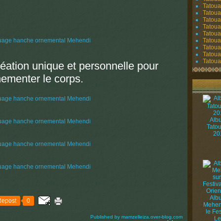
Tatoua
Tatoua
Tatoua
Tatoua
Tatoua
Tatouag
Tatoua
Tatoua
Tatouag
réation unique et
personnelle pour
nementer le corps.
Alb
Tato
20
Alb
Repost
0
Mehen
le Fes
Published by mamzelleiza.over-blog.com
Le