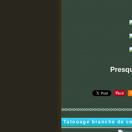
Presq
Tatouage branche de cer