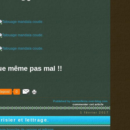
ue même pas mal !!
Repost
0
Published by mamzelleiza.over-blog.com
commenter cet article
…
1 février 2017
isier et lettrage.