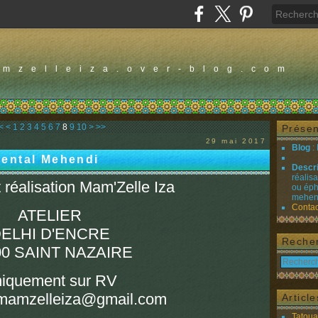
amzelleiza.over-blog.com
20
30
<
<
1
2
3
4
5
6
7
8
9
10
>
>>
Présen
29 mai 2017
Blog
:
ental Mehendi
Descr
réalis
 réalisation Mam'Zelle Iza
ou éph
mehend
Contac
ATELIER
ELHI D'ENCRE
Reche
00 SAINT NAZAIRE
iquement sur RV
: mamzelleiza@gmail.com
Articl
Tatou