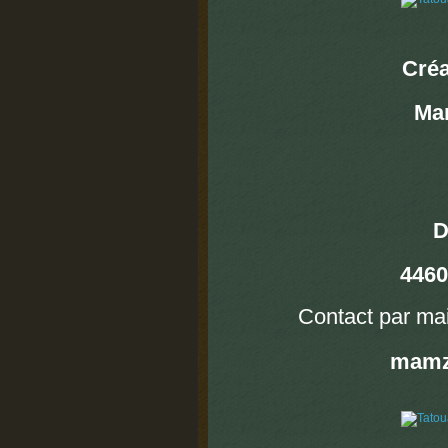
Créa
Mam
D
446
Contact par mail
mamz