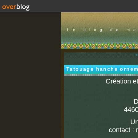
Le blog de m
<
Tatouage hanche ornem
Création et
D
446
Un
contact 