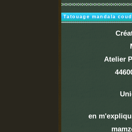
Tatouage mandala coud
Créat
Atelier
4460
Uni
en m'expliqua
mamze