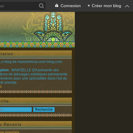
Connexion
+
Créer mon blog
tation
 Le blog de mamzelleiza.over-blog.com
iption
: MAM'ZELLE IZA présente ses
ations de tatouages artistiques permanents
émères avec une spécialitée dans l'art du
i oriental.
t
rche
es Récents
age mandala