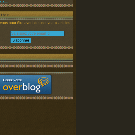
tales
tter
ous pour être averti des nouveaux articles