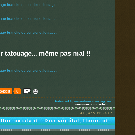
r tatouage... même pas mal !!
Repost
0
Published by mamzelleiza.over-blog.com
commenter cet article
…
31 janvier 2017
too existant : Dos végétal, fleurs et