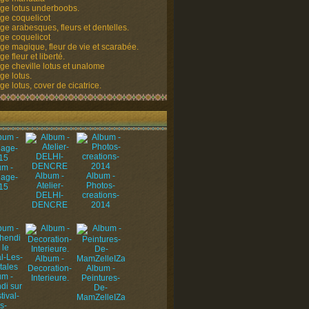
ge lotus underboobs.
ge coquelicot
ge arabesques, fleurs et dentelles.
ge coquelicot
ge magique, fleur de vie et scarabée.
e fleur et liberté.
ge cheville lotus et unalome
ge lotus.
e lotus, cover de cicatrice.
um -
Album -
Album -
uage-
Atelier-
Photos-
15
DELHI-
creations-
DENCRE
2014
Album -
Decoration-
Album -
um -
Interieure.
Peintures-
di sur
De-
tival-
MamZelleIZa
s-