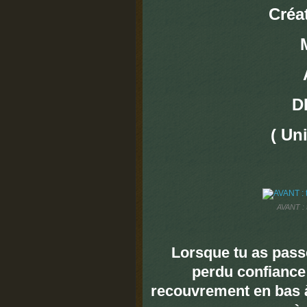
Créat
D
( Un
AVANT : t
Lorsque tu as passé
perdu confiance
recouvrement en bas à