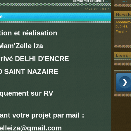
commenter cet article
…
Orien
8 février 2017
Newsle
e.
Abonnez-v
publiés.
ion et réalisation
Email
Mam'Zelle Iza
Liens
 Privé DELHI D'ENCRE
0 SAINT NAZAIRE
quement sur RV
nt votre projet par mail :
lleiza@gmail.com